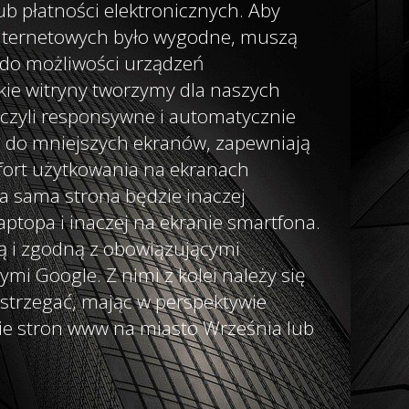
 płatności elektronicznych. Aby
internetowych było wygodne, muszą
do możliwości urządzeń
kie witryny tworzymy dla naszych
 czyli responsywne i automatycznie
 do mniejszych ekranów, zapewniają
fort użytkowania na ekranach
Ta sama strona będzie inaczej
aptopa i inaczej na ekranie smartfona.
ą i zgodną z obowiązującymi
mi Google. Z nimi z kolei należy się
zestrzegać, mając w perspektywie
e stron
www na miasto Września lub