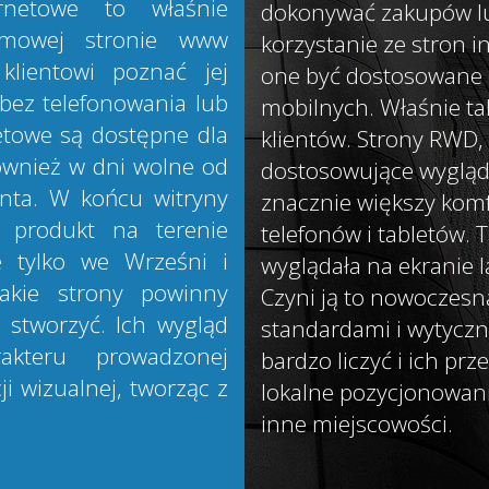
rnetowe to właśnie
dokonywać zakupów lub
irmowej stronie www
korzystanie ze stron 
klientowi poznać jej
one być dostosowane 
, bez telefonowania lub
mobilnych. Właśnie ta
etowe są dostępne dla
klientów. Strony RWD,
ównież w dni wolne od
dostosowujące wygląd
enta. W końcu witryny
znacznie większy kom
ć produkt na terenie
telefonów i tabletów. 
e tylko we Wrześni i
wyglądała na ekranie l
takie strony powinny
Czyni ją to nowoczesn
 stworzyć. Ich wygląd
standardami i wytyczny
akteru prowadzonej
bardzo liczyć i ich pr
cji wizualnej, tworząc z
lokalne
pozycjonowani
inne miejscowości.