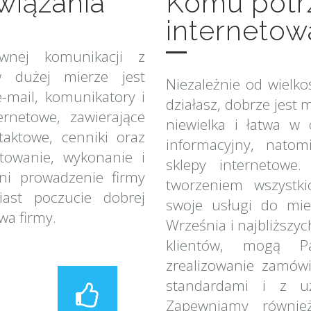
iązania
Komu potrz
internetow
wnej komunikacji z
w dużej mierze jest
Niezależnie od wielkoś
e-mail, komunikatory i
działasz, dobrze jest 
ernetowe, zawierające
niewielka i łatwa w 
taktowe, cenniki oraz
informacyjny, nato
towanie, wykonanie i
sklepy internetowe
ni prowadzenie firmy
tworzeniem wszystki
iast poczucie dobrej
swoje usługi do mie
wa firmy.
Września i najbliższyc
klientów, mogą Pa
zrealizowanie zamów
standardami i z uż
Zapewniamy równie