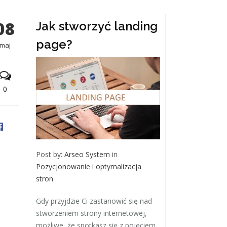
08
Jak stworzyć landing
page?
maj
0
Post by:
Arseo System
in
Pozycjonowanie i optymalizacja
stron
Gdy przyjdzie Ci zastanowić się nad
stworzeniem strony internetowej,
możliwe, że spotkasz się z pojęciem