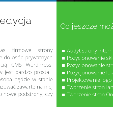
 edycja
Co jeszcze moż
as firmowe strony
Audyt strony inter
ne do osób prywatnych
Pozycjonowanie sk
eścią CMS WordPress.
Pozycjonowanie st
y jest bardzo prosta i
Pozycjonowanie lok
osoba będzie w stanie
Projektowanie logo
izować zawarte na niej
Tworzenie stron la
 o nowe podstrony, czy
Tworzenie stron O