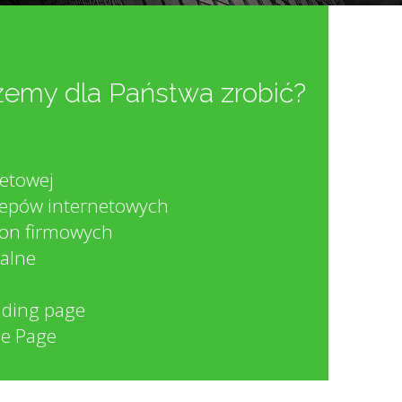
emy dla Państwa zrobić?
netowej
lepów internetowych
ron firmowych
alne
nding page
ne Page