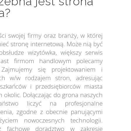
ebna jest strona
a?
ci swojej firmy oraz branży, w której
mieć stronę internetową. Może nią być
obsłudze wizytówka, większy serwis
miast firmom handlowym polecamy
. Zajmujemy się projektowaniem i
ch w/w rodzajem stron, adresując
szkańców i przedsiębiorców miasta
h okolic. Dołączając do grona naszych
ństwo liczyć na profesjonalne
ienia, zgodne z obecnie panującymi
yciem nowoczesnych technologii.
ż fachowe doradztwo w zakresie