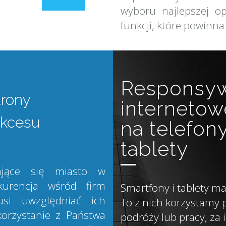
wyboru najlepszej op
funkcji, które powinna
Responsyw
trony
internetow
ukcesu
na telefon
tablety
ające się miasto w
kurencja wśród firm
Smartfony i tablety ma
si uwzględniać ich
To z nich korzystamy 
orzystanie z Państwa
podróży lub pracy, z