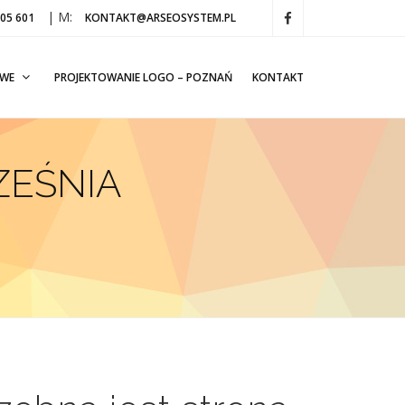
| M:
405 601
KONTAKT@ARSEOSYSTEM.PL
OWE
PROJEKTOWANIE LOGO – POZNAŃ
KONTAKT
ZEŚNIA