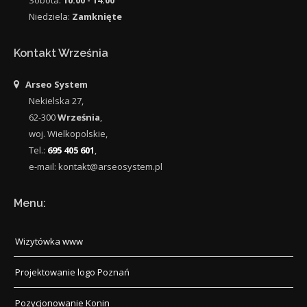
Sobota:
10:00 - 14:00
Niedziela:
Zamknięte
Kontakt Września
Arseo System
Nekielska 27
,
62-300
Września
,
woj.
Wielkopolskie
,
Tel.:
695 405 601
,
e-mail:
kontakt@arseosystem.pl
Menu:
Wizytówka www
Projektowanie logo Poznań
Pozycjonowanie Konin