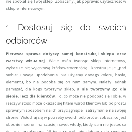
nie spotkał się Twój sklep. Zobaczmy, jak poprawić użyteczność w
sklepie internetowym.
1 Dostosuj się do swoich
odbiorców
Pierwsza sprawa dotyczy samej konstrukcji sklepu oraz
warstwy wizualnej
. Wiele osób tworząc sklep internetowy,
wykazuje się wyjątkową krótkowzrocznością i konstruuje je „pod
siebie” i swoje upodobania. Nie użyjemy danego koloru, hasła,
elementu, bo nie podoba się on nam samym. Należy jednak
pamiętać, dla kogo tworzymy sklep, a
nie tworzymy go dla
siebie, lecz dla klientów
. To, co może nie podobać się Tobie, w
rzeczywistości może okazać się hitem wśród klientów lub po prostu
sprawnym sposobem na ich przyciągnięcie i zatrzymanie na swojej
stronie. Wsłuchaj się w potrzeby swoich odbiorców, zobacz, co jest
obecnie modne i na czasie, nawet wtedy, kiedy sam nie jesteś co
do tego przekonany. W inny sposób nie dotrzesz do swojego