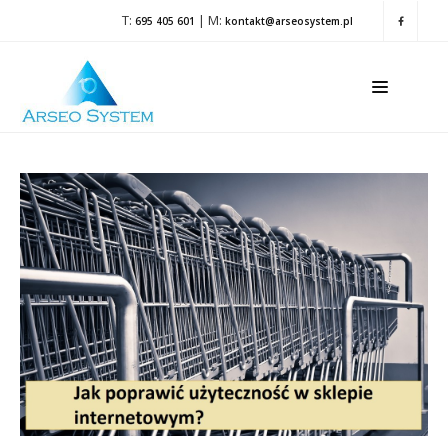
T:
| M:
695 405 601
kontakt@arseosystem.pl