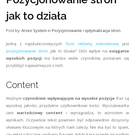
jak to działa
Post by:
Arseo System
in
Pozycjonowanie i optymalizacja stron
Jedną z najskuteczniejszych
form reklamy internetowej
jest
pozycjonowanie stron
. Jak to działa? Otóż wpływ na
osiąganie
wysokich pozycji
ma bardzo wiele czynników, postaram się
przybliżyć najważniejsze z nich.
Content
Ważnym
czynnikiem wpływającym na wysokie pozycje
fraz są
wysokiej jakości, przydatne użytkownikowi treści. Wyszukiwarka
ceni
wartościowy content
i wynagradza, to wzrostem w
wynikach. Oczywiście tekst powinien być odpowiednio dosycony
słowami kluczowymi na których nam zależy. Nie ma być to spam,
czy tekst sztucznie upchany frazami. Artykuł ma przede wszystkim