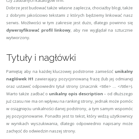
czy zadbanych katalogów firm.
Dobrze jest budować także własne zaplecza, chociażby blogi, także
z dobrymi jakościowo tekstami z których będziemy linkować nasz
serwis. Możliwości w tym zakresie jest dużo, dlatego powinno się
dywersyfikować profil linkowy
, aby nie wyglądał na sztucznie
wytworzony.
Tytuły i nagłówki
Pamiętaj aby na każdej kluczowej podstronie zamieścić
unikalny
nagłówek H1
zawierający pozycjonowaną frazę (lub jej odmianę)
oraz ustawić odpowiedni tytuł strony (znacznik <title> … </title>).
Warto także zadbać o
unikalny opis description
– od dłuższego
już czasu nie ma on wpływu na ranking strony, jednak może pomóc
w osiągnięciu unikalności danej podstrony, a tym samym wspomóc
jej pozycjonowanie. Ponadto jest to tekst, który widzą użytkownicy
w wynikach wyszukiwania, dlatego odpowiednio napisany może
zachęcić do odwiedzin naszej strony.