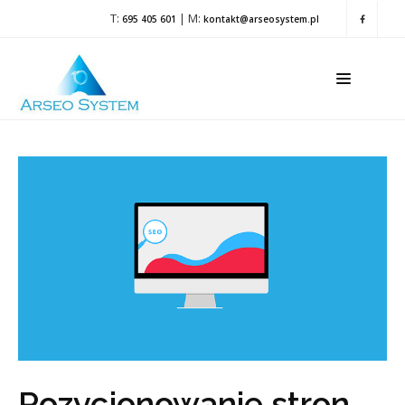
T:
| M:
695 405 601
kontakt@arseosystem.pl
Pozycjonowanie stron