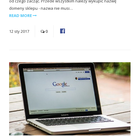
od czego zacząć. Przede wszystkim należy wykupić nazwę
domeny sklepu - nazwa nie musi…
READ MORE
12
sty
2017
0