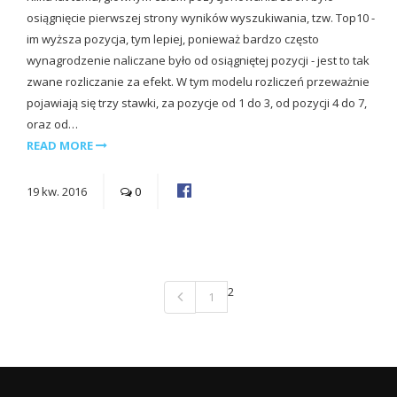
osiągnięcie pierwszej strony wyników wyszukiwania, tzw. Top10 -
im wyższa pozycja, tym lepiej, ponieważ bardzo często
wynagrodzenie naliczane było od osiągniętej pozycji - jest to tak
zwane rozliczanie za efekt. W tym modelu rozliczeń przeważnie
pojawiają się trzy stawki, za pozycje od 1 do 3, od pozycji 4 do 7,
oraz od…
READ MORE
19
kw.
2016
0
2
1